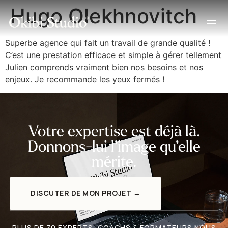
Hugo Olekhnovitch
Superbe agence qui fait un travail de grande qualité !
C’est une prestation efficace et simple à gérer tellement
Julien comprends vraiment bien nos besoins et nos
enjeux. Je recommande les yeux fermés !
Votre expertise est déjà là.
Donnons-lui l’image qu’elle
mérite.
DISCUTER DE MON PROJET →
PLUS DE 70 EXPERTS, COACHS & FORMATEURS NOUS